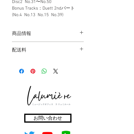
Disc2  No.31〜No.50  
Bonus Tracks：Duett 2ndパート　
(No.4  No.13  No.15  No.39)
商品情報
「 ワイセンボーン バスーン練習曲集 
配送料
Op.8 第２巻」２枚組2015年 (BMCD-
1022･３)　
日本国内一律500円
Weissenborn Bassoon Studies Opus 8 II 
【オススメPoint 】
楽器を学習する方が必ず通る練習曲。
ファゴットの定番練習曲「ワイセンボ
ーン」を札幌交響楽団首席ファゴット
奏者の坂口聡氏が自ら演奏し、監修し
た優れものの録音です。
お問い合わせ
オーケストラプレイヤーとしての演奏
経験と、大学の講師として後進の指導
をする立場から、１曲１曲に演奏の際