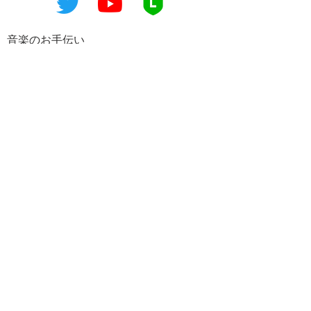
のアドバイスを添えた解説書付きで
す。その柔らかく音楽的な演奏は、学
習者のための練習曲であることを越え
​音楽のお手伝い
て、ファゴットを知らない方にも楽し
アーティスト派遣
んでいただけるはずです。もちろん、
イベント
企画・お手伝い
音楽教室や学校での学習用の常備品と
スタジオレンタル
して、是非に揃えて頂きたいお品で
す。
音楽教室
オンライン音楽教室
アイテム販売
ALL
CD
ケア用品
サポート用品
楽譜
La lumie`reについて
ご挨拶
BLOG