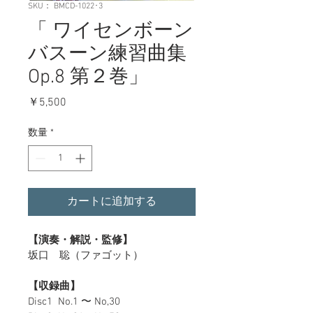
SKU： BMCD-1022･3
「 ワイセンボーン
バスーン練習曲集
Op.8 第２巻」
価
￥5,500
格
数量
*
カートに追加する
【演奏・解説・監修】
坂口　聡（ファゴット）
【収録曲】
Disc1  No.1 〜 No,30