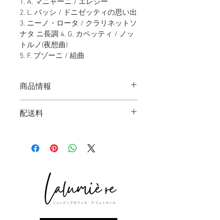
1. A. マニャーニ / エレジー
2. L. バッシ / ドニゼッティの思い出
3. ニーノ・ロータ / クラリネットソ
ナタ ニ長調 4. G. カペッティ / ノッ
トルノ(夜想曲)
5. F. ブゾーニ / 組曲
商品情報
「E l e g y 」エレジー 2004 年  (YMCD-
配送料
0001 ）
日本国内一律500円
【オススメPoint】
札幌交響楽団で首席クラリネット奏者
として活躍する三瓶佳紀の、ソロ・フ
ァーストアルバムです。
ドイツ、カールスルーエ国立音楽大学
で最優秀（Aufzeichnung）を得て卒業