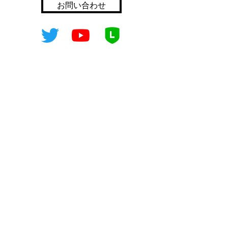
お問い合わせ
した彼が「好きな曲を集めたら偶然イ
タリアものになってしまった」とい
う、全曲イタリアの作曲家で構成され
た逸品です。
映画「ゴットファーザー」の音楽で知
​音楽のお手伝い
られるニーノ・ロータは「私は、本業
アーティスト派遣
はクラシックの作曲家なのだ」と語っ
イベント
企画・お手伝い
ていたという。そんな彼の「クラリネ
スタジオレンタル
ットソナタ」も興味深い作品です。ベ
ルギーで学んだピアニスト森吉亮江と
音楽教室
のデュオをご堪能ください。
オンライン音楽教室
アイテム販売
ALL
CD
ケア用品
サポート用品
楽譜
La lumie`reについて