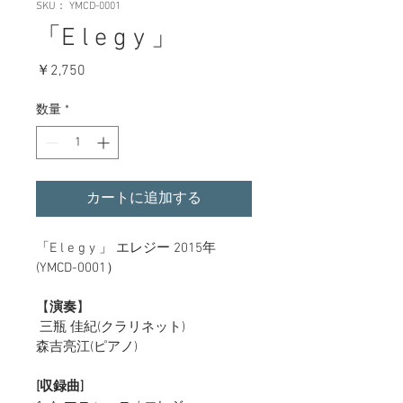
SKU： YMCD-0001
「E l e g y 」
価
￥2,750
格
数量
*
カートに追加する
「E l e g y 」 エレジー 2015年  
(YMCD-0001）
【
演奏
】
 三瓶 佳紀(クラリネット)
森吉亮江(ピアノ)
[収録曲]