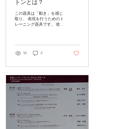
トンとは？
この器具は「動き」を感じ
取り、 表現を行うためのト
レーニング器具です。 使え
ば使う程、手や指などの身
体的なコントロールができ
るようになりますが、それ
自体は「音楽」とは別で
す。 「動き」だけを音楽に
55
0
結び付けるのでは良い結果
は得られません。...