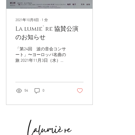
2021年10月8日
∙
1
分
La lumie`re 協賛公演
のお知らせ
「第24回 波の音会コンサ
ート」〜ヨーロッパ名曲の
旅 2021年11月3日（水）文
化の日 開場12：30 / 開演
13：00〜 札幌コンサートホ
ールKitara 小ホール ◆全席
自由 1,500円 【チケット
お問い合わせ・お申し込み
54
0
はこちら→ info@la-
lumiere...