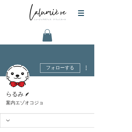
その他
フォローする
脚本
らるみ
案内エゾオコジョ