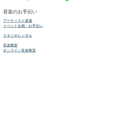
​音楽のお手伝い
アーティスト派遣
イベント
企画・お手伝い
スタジオレンタル
音楽教室
オンライン音楽教室
アイテム販売
ALL
CD
ケア用品
サポート用品
楽譜
La lumie`reについて
ご挨拶
BLOG
お知らせ