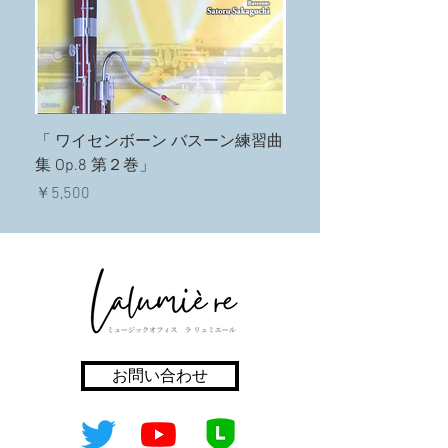
「 ワイセンボーン バスーン練習曲
「 ミルデ 25の練習曲
集 Op.8 第２巻」
ルとコード Op.24 」
価格
価格
￥5,500
￥3,300
お問い合わせ