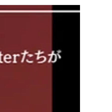
聡 氏、新日本フィルハーモニー管弦楽団首席フル
ート奏者の野津雄太 氏をお迎えした貴重なコンサ
ートです！...