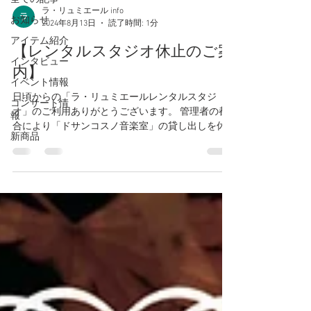
ラ・リュミエール info
お知らせ
2024年8月13日
読了時間: 1分
アイテム紹介
【レンタルスタジオ休止のご案
インタビュー
内】
イベント情報
日頃からの「ラ・リュミエールレンタルスタジ
コンサート情
オ」のご利用ありがとうございます。 管理者の都
報
合により「ドサンコスノ音楽室」の貸し出しを休
新商品
止させていただいております ご利用者のみなさま
には、ご不便をおかけいたします。ご理解の程を
申し上げます。 ラ リュミエール