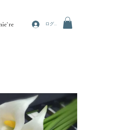
ie`re
ログイン