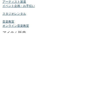
アーティスト派遣
イベント
企画・お手伝い
スタジオレンタル
音楽教室
オンライン音楽教室
アイテム販売
ALL
CD
ケア用品
サポート用品
楽譜
La lumie`reについて
ご挨拶
BLOG
お知らせ
イベント情報
新商品情報
商品紹介
インタビュー