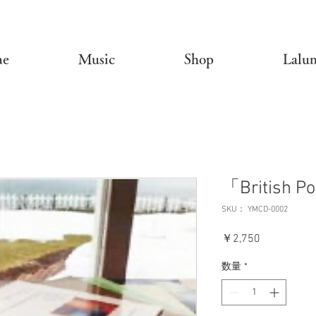
e
Music
Shop
Lalum
「British Po
SKU： YMCD-0002
価
￥2,750
格
数量
*