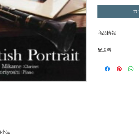
カ
商品情報
「British Portra
配送料
年 (YMCD-0002)
日本国内一律500円
【オススメPoint】
１枚目のソロ・アルバ
を美しく歌い上げた
者 三瓶佳紀の２枚
もの」というコンセ
イスした録音となっ
２度目のアルバム共
紀の紡ぎ出す上質な
格的小品
イムに流れる時間の