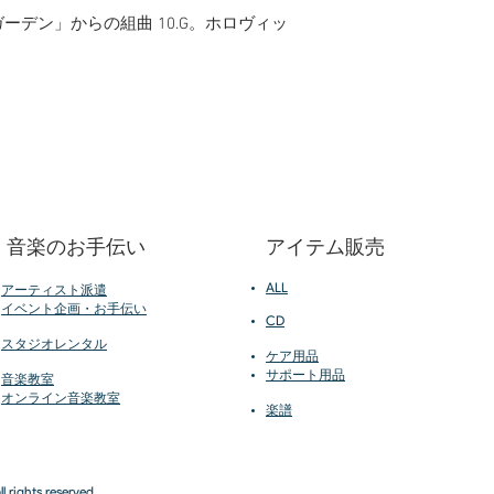
紅茶とともに味わっ
゙ーデン」からの組曲 10.G。ホロヴィッ
​音楽のお手伝い
アイテム販売
ALL
アーティスト派遣
イベント
企画・お手伝い
CD
スタジオレンタル
ケア用品
サポート用品
音楽教室
オンライン音楽教室
楽譜
l rights reserved.