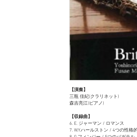
【演奏】
三瓶 佳紀(クラリネット)
森吉亮江(ピアノ)
【収録曲】
6. E. ジャーマン / ロマンス
7. W.Y.ハールストン / 4つの性