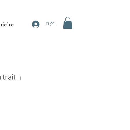
ie`re
ログイン
rtrait 」